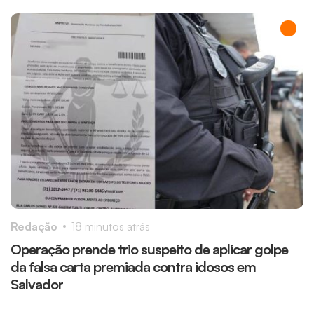
Redação
18 minutos atrás
R
Operação prende trio suspeito de aplicar golpe
P
da falsa carta premiada contra idosos em
r
Salvador