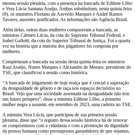
mesma sessão plenária, com a presença na bancada de Edilene Lôbo
e Vera Lúcia Santana Araújo. Ambas substituíram, nesta quinta-feira
(9), os ministros Floriano de Azevedo Marques e André Ramos
Tavares, ausentes justificados. As informações são Agência Brasil.
Além delas, outras duas mulheres compuseram a bancada, as
ministras Cármen Lúcia, da cota do Supremo Tribunal Federal, e
Isabel Gallotti, da cota do Superior Tribunal de Justiça. Foi a quarta
vez na história que a maioria dos julgadores foi composta por
mulheres.
Completaram a bancada na sessão desta quinta-feira os ministros
Raul Araújo, Nunes Marques e Alexandre de Moraes, presidente do
TSE, que classificou a sessão como histórica.
“A bancada de julgamento de hoje realça que é crucial a superação
da desigualdade de gênero e de raça nos espaços decisórios no
Brasil. Vejo que uma sociedade assentada na desigualdade não tem
um futuro próspero”, disse a ministra Edilene Lôbo, a primeira
mulher negra a assumir, em setembro de 2023, uma cadeira no TSE.
A ministra Vera Lúcia, que participou de sua primeira sessão
plenária, disse que “o registro dessa sessão histórica há de renovar
os compromissos com a cidadania e com a promoção da dignidade
da pessoa humana como pressupostos garantidores de que sejamos,