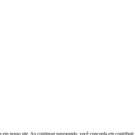
a em nosso site. Ao continuar navegando, você concorda em contribuir p