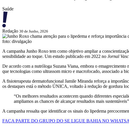
Saúde
Redação
30 de Junho, 2026
foto: divulgação
A campanha
Junho Roxo
tem como objetivo ampliar a conscientizaçã
sensibilidade ao toque. Um estudo publicado em 2022 no
Jornal Vasc
De acordo com a nutróloga
Suzana Viana
, embora o emagrecimento nã
que tecnologias como ultrassom micro e macrofocado, associado a bio
A fisioterapeuta dermatofuncional
Jamile Miranda
reforça a importânc
os destaques está o método ÚNICA, voltado à redução de gordura loc
“Os melhores resultados acontecem quando diferentes especial
ampliamos as chances de alcançar resultados mais sustentáveis”
A campanha ressalta que identificar os sinais do lipedema precocement
FAÇA PARTE DO GRUPO DO SE LIGUE BAHIA NO WHATS