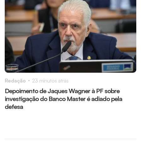
Redação
23 minutos atrás
R
Depoimento de Jaques Wagner à PF sobre
A
investigação do Banco Master é adiado pela
s
defesa
s