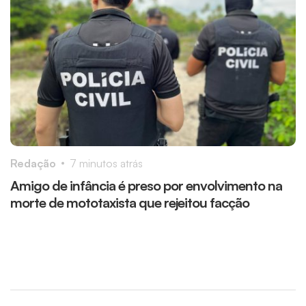
Redação
7 minutos atrás
R
Amigo de infância é preso por envolvimento na
C
morte de mototaxista que rejeitou facção
s
v