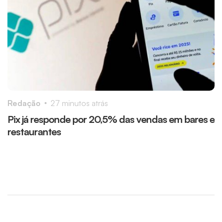
Redação
27 minutos atrás
R
Pix já responde por 20,5% das vendas em bares e
D
restaurantes
i
d