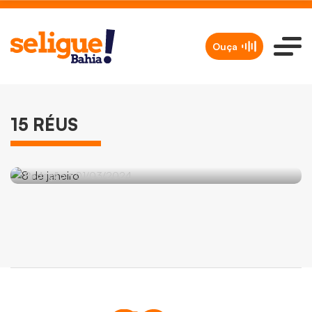
Ouça
BRASIL
15 RÉUS
STF forma maioria para condenar mais
15 réus do 8 de janeiro
Redação
01/03/2024