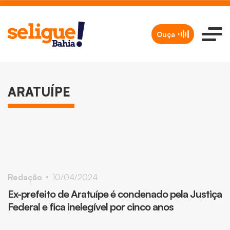
Ouça
BAHIA
BAHIA
ARATUÍPE
FLITA 2024: Festa Literária de Aratuípe
Pré-FLITA promove encontro entre
encanta com programação cultural
escritores e estudantes em Aratuípe
Flávia Mota
Redação
07/11/2024
29/11/2024
Redação
10/04/2024
Ex-prefeito de Aratuípe é condenado pela Justiça
Federal e fica inelegível por cinco anos