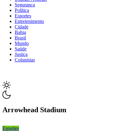
Segurança
Política
Esportes
Entretenimento
Cidade
Bahia
Brasil
Mundo
Saúde
Justiça
Colunistas
Arrowhead Stadium
Esportes