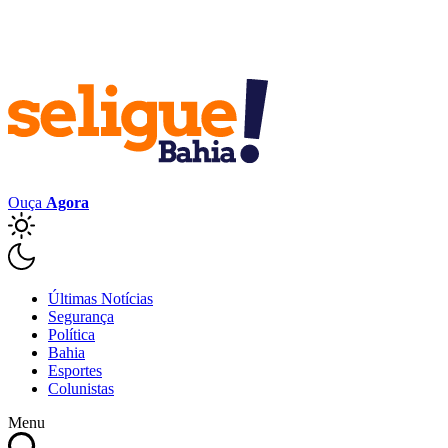
Ouça
Agora
Últimas Notícias
Segurança
Política
Bahia
Esportes
Colunistas
Menu