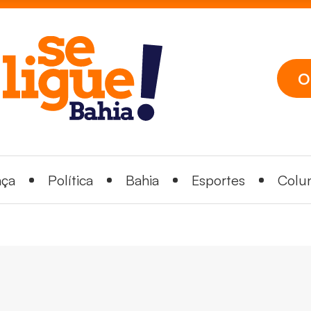
O
nça
Política
Bahia
Esportes
Colun