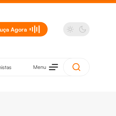
uça
Agora
Menu
istas