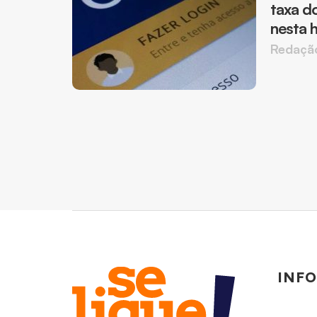
taxa d
nesta h
Redaçã
INF