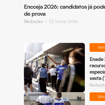
Encceja 2026: candidatos já pode
de prova
Redação
22 horas atrás
BRA
Enade 
recurs
especi
sexta (
Redaçã
BRA