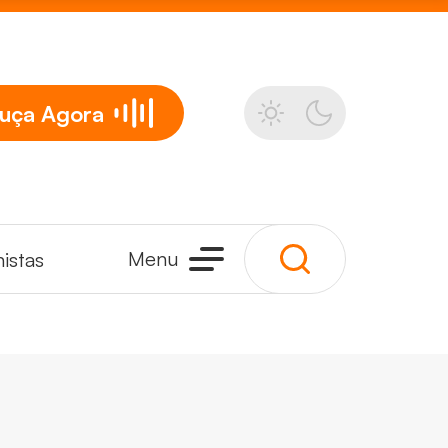
uça
Agora
Menu
istas