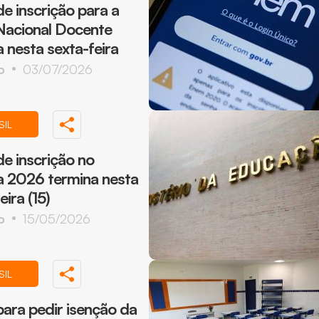
e inscrição para a
Nacional Docente
 nesta sexta-feira
o
03/07/2026
SIL
e inscrição no
a 2026 termina nesta
eira (15)
o
15/05/2026
SIL
para pedir isenção da