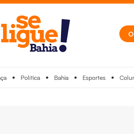
O
nça
Política
Bahia
Esportes
Colun