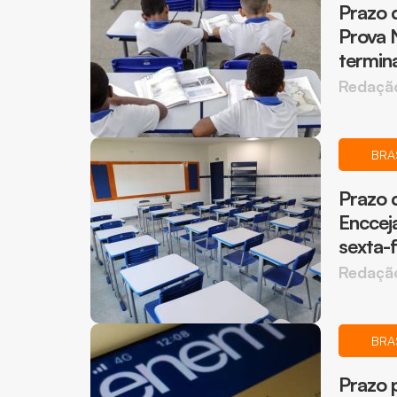
Prazo d
Prova 
termina
Redaçã
BRA
Prazo d
Enccej
sexta-f
Redaçã
BRA
Prazo 