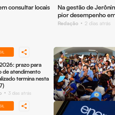
m consultar locais
Na gestão de Jerôni
pior desempenho em
Redação
2 dias atrás
SIL
2026: prazo para
o de atendimento
alizado termina nesta
7)
o
3 dias atrás
SIL