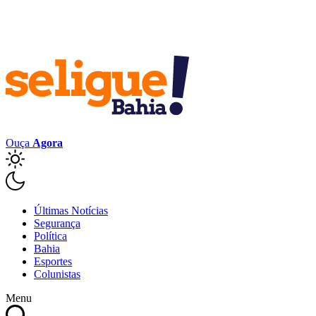
Ouça
Agora
Últimas Notícias
Segurança
Política
Bahia
Esportes
Colunistas
Menu