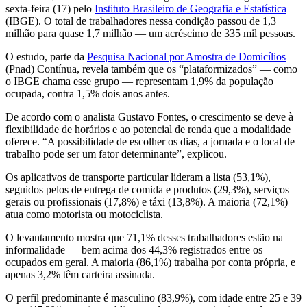
sexta-feira (17) pelo
Instituto Brasileiro de Geografia e Estatística
(IBGE). O total de trabalhadores nessa condição passou de 1,3
milhão para quase 1,7 milhão — um acréscimo de 335 mil pessoas.
O estudo, parte da
Pesquisa Nacional por Amostra de Domicílios
(Pnad) Contínua, revela também que os “plataformizados” — como
o IBGE chama esse grupo — representam 1,9% da população
ocupada, contra 1,5% dois anos antes.
De acordo com o analista Gustavo Fontes, o crescimento se deve à
flexibilidade de horários e ao potencial de renda que a modalidade
oferece. “A possibilidade de escolher os dias, a jornada e o local de
trabalho pode ser um fator determinante”, explicou.
Os aplicativos de transporte particular lideram a lista (53,1%),
seguidos pelos de entrega de comida e produtos (29,3%), serviços
gerais ou profissionais (17,8%) e táxi (13,8%). A maioria (72,1%)
atua como motorista ou motociclista.
O levantamento mostra que 71,1% desses trabalhadores estão na
informalidade — bem acima dos 44,3% registrados entre os
ocupados em geral. A maioria (86,1%) trabalha por conta própria, e
apenas 3,2% têm carteira assinada.
O perfil predominante é masculino (83,9%), com idade entre 25 e 39