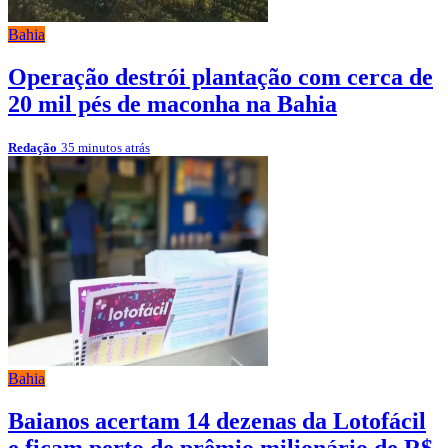
Bahia
Operação destrói plantação com cerca de
20 mil pés de maconha na Bahia
Redação
35 minutos atrás
Bahia
Baianos acertam 14 dezenas da Lotofácil