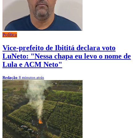
Política
Vice-prefeito de Ibititá declara voto
LuNeto: "Nessa chapa eu levo o nome de
Lula e ACM Neto"
Redação
8 minutos atrás