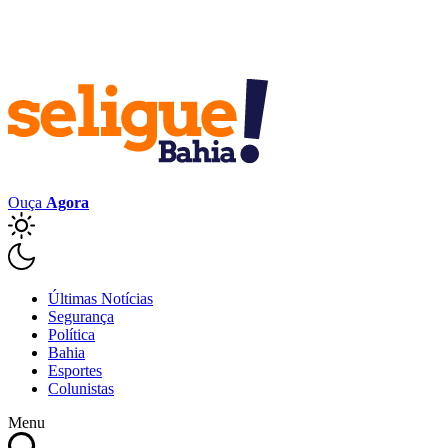
Ouça
Agora
Últimas Notícias
Segurança
Política
Bahia
Esportes
Colunistas
Menu