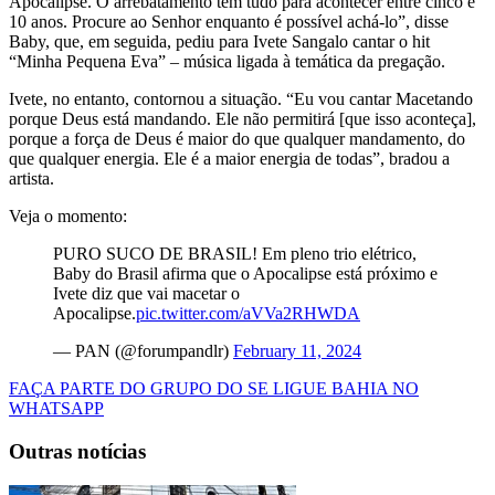
Apocalipse. O arrebatamento tem tudo para acontecer entre cinco e
10 anos. Procure ao Senhor enquanto é possível achá-lo”, disse
Baby, que, em seguida, pediu para Ivete Sangalo cantar o hit
“Minha Pequena Eva” – música ligada à temática da pregação.
Ivete, no entanto, contornou a situação. “Eu vou cantar Macetando
porque Deus está mandando. Ele não permitirá [que isso aconteça],
porque a força de Deus é maior do que qualquer mandamento, do
que qualquer energia. Ele é a maior energia de todas”, bradou a
artista.
Veja o momento:
PURO SUCO DE BRASIL! Em pleno trio elétrico,
Baby do Brasil afirma que o Apocalipse está próximo e
Ivete diz que vai macetar o
Apocalipse.
pic.twitter.com/aVVa2RHWDA
— PAN (@forumpandlr)
February 11, 2024
FAÇA PARTE DO GRUPO DO SE LIGUE BAHIA NO
WHATSAPP
Outras notícias