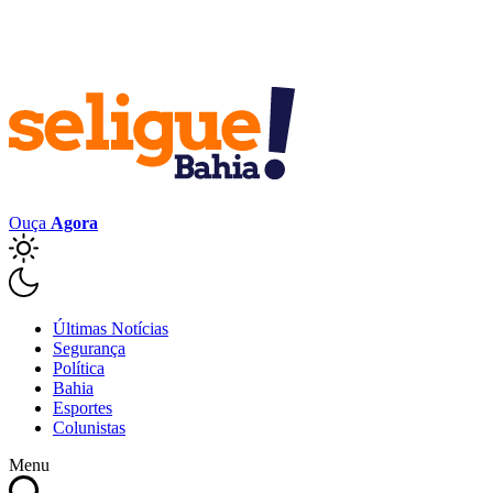
Ouça
Agora
Últimas Notícias
Segurança
Política
Bahia
Esportes
Colunistas
Menu