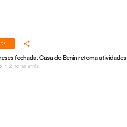
ADE
eses fechada, Casa do Benin retoma atividades 
o
2 horas atrás