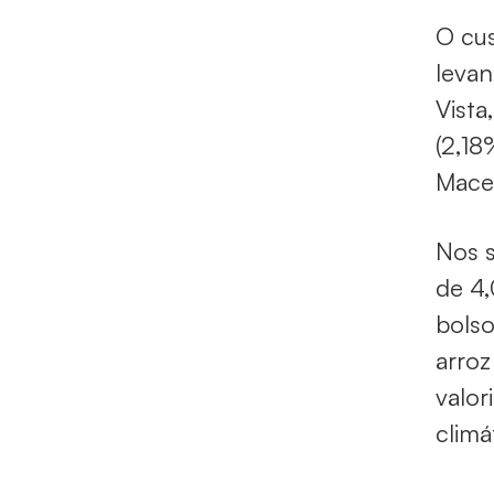
O cu
levan
Vista
(2,18
Macei
Nos s
de 4,
bolso
arroz
valor
climá