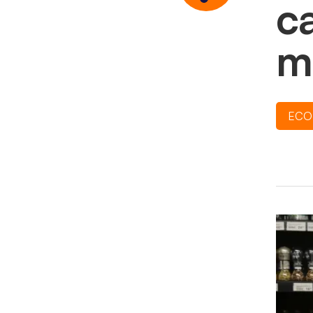
ca
m
ECO