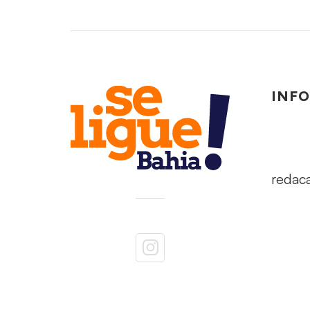
INF
redac