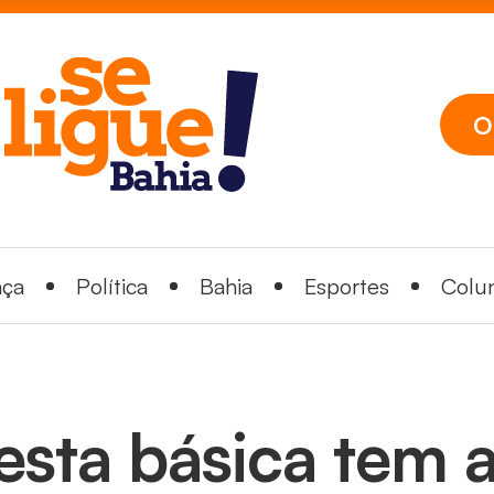
O
nça
Política
Bahia
Esportes
Colun
esta básica tem a