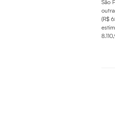
São P
outra
(R$ 6
estim
8.110