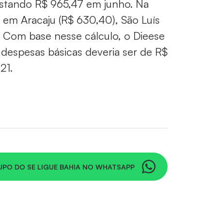
ustando R$ 965,47 em junho. Na
 em Aracaju (R$ 630,40), São Luís
). Com base nesse cálculo, o Dieese
 despesas básicas deveria ser de R$
21.
UPO DO SE LIGUE BAHIA NO WHATSAPP