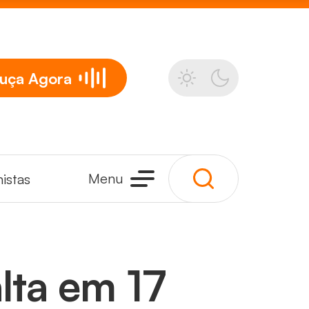
uça
Agora
Menu
istas
lta em 17