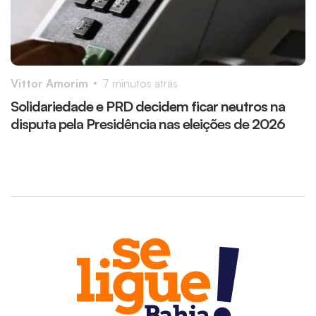
Vittor Amorim
7 minutos atrás
R
Solidariedade e PRD decidem ficar neutros na
A
disputa pela Presidência nas eleições de 2026
e