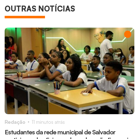
OUTRAS NOTÍCIAS
Redação
11 minutos atrás
R
Estudantes da rede municipal de Salvador
O