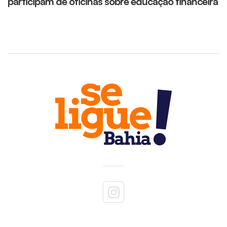
participam de oficinas sobre educação financeira
m