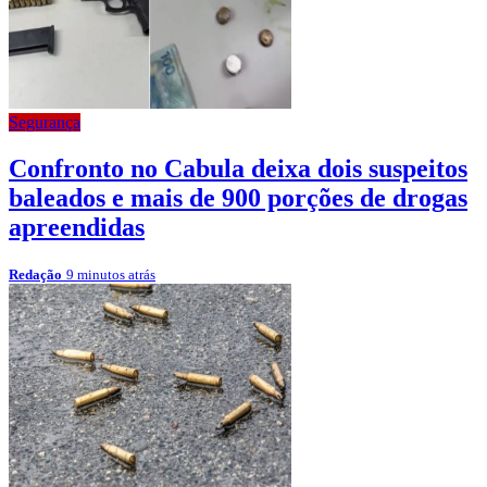
Segurança
Confronto no Cabula deixa dois suspeitos
baleados e mais de 900 porções de drogas
apreendidas
Redação
9 minutos atrás