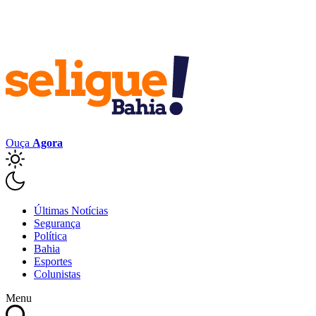
Ouça
Agora
Últimas Notícias
Segurança
Política
Bahia
Esportes
Colunistas
Menu