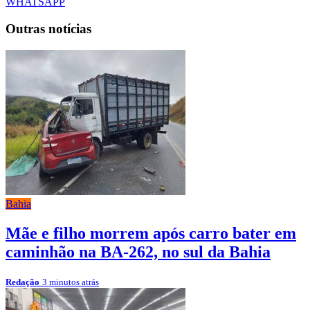
WHATSAPP
Outras notícias
Bahia
Mãe e filho morrem após carro bater em
caminhão na BA-262, no sul da Bahia
Redação
3 minutos atrás