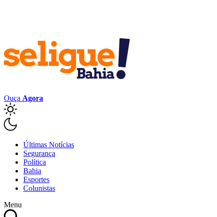
Ouça
Agora
Últimas Notícias
Segurança
Política
Bahia
Esportes
Colunistas
Menu