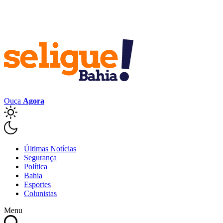
Ouça
Agora
Últimas Notícias
Segurança
Política
Bahia
Esportes
Colunistas
Menu