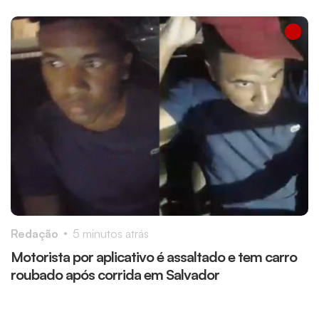
Redação
5 minutos atrás
R
Motorista por aplicativo é assaltado e tem carro
A
roubado após corrida em Salvador
a