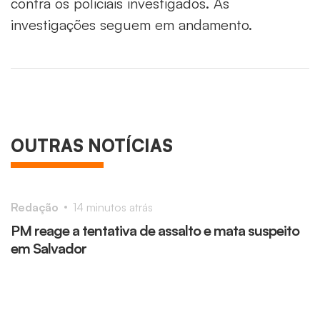
contra os policiais investigados. As
investigações seguem em andamento.
OUTRAS NOTÍCIAS
Redação
14 minutos atrás
R
PM reage a tentativa de assalto e mata suspeito
F
em Salvador
d
i