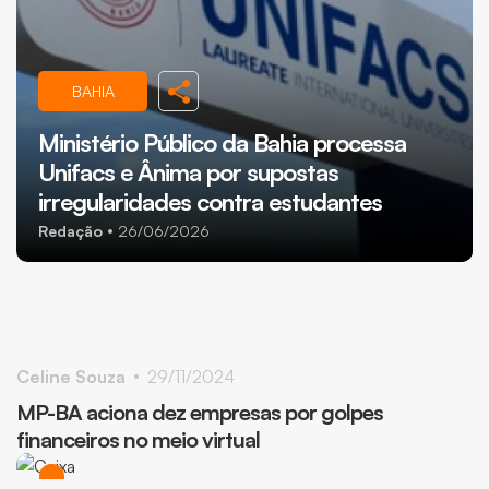
BAHIA
Ministério Público da Bahia processa
BRASIL
Unifacs e Ânima por supostas
irregularidades contra estudantes
MPF pede suspensão de concursos da
Redação
26/06/2026
Marinha; entenda
Redação
11/09/2025
Celine Souza
29/11/2024
MP-BA aciona dez empresas por golpes
financeiros no meio virtual