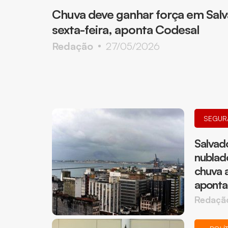
Chuva deve ganhar força em Salva
sexta-feira, aponta Codesal
Redação
27/05/2026
SEGUR
Salvad
nublad
chuva a
aponta
Redaçã