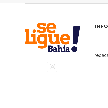
INF
redac