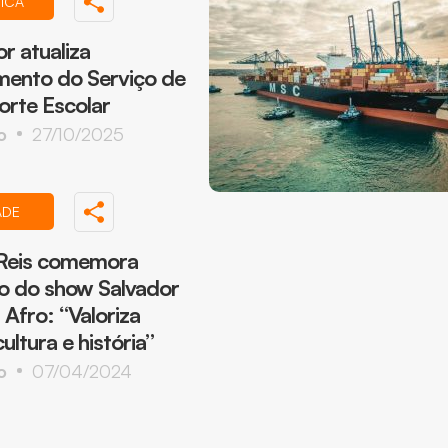
TICA
r atualiza
mento do Serviço de
orte Escolar
o
27/10/2025
ADE
Reis comemora
o do show Salvador
 Afro: “Valoriza
ultura e história”
o
07/04/2024