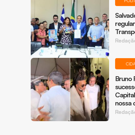
POLÍ
Salvado
regula
Transp
Redaçã
CID
Bruno 
sucess
Capital
nossa c
Redaçã