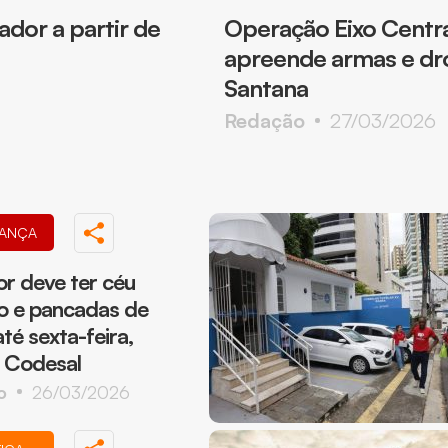
dor a partir de
Operação Eixo Centra
apreende armas e dro
Santana
Redação
27/03/2026
ANÇA
or deve ter céu
o e pancadas de
té sexta-feira,
 Codesal
o
26/03/2026