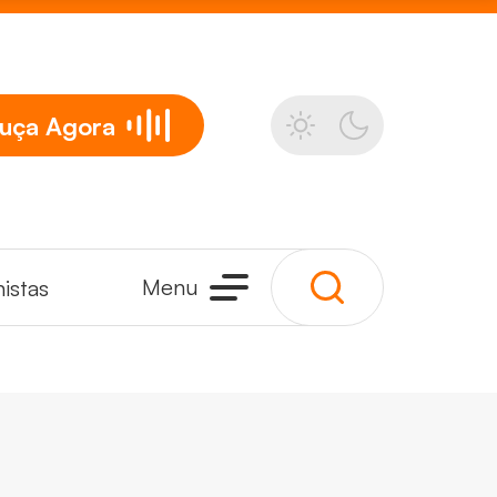
uça
Agora
Menu
istas