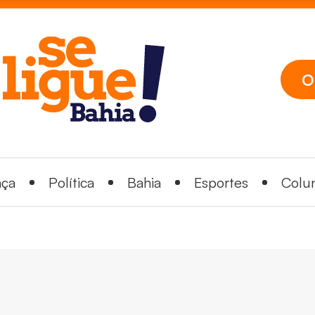
O
nça
Política
Bahia
Esportes
Colun