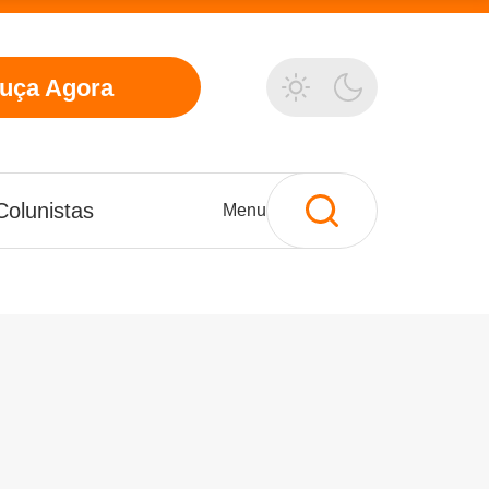
uça
Agora
Colunistas
Menu