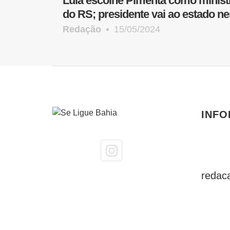
Lula escolhe Pimenta como minist
do RS; presidente vai ao estado ne
Redação
15/05/2024
INF
redac