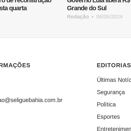
ro de reconstrução
Governo Lula libera R$
sta quarta
Grande do Sul
Redação
06/05/2024
ORMAÇÕES
EDITORIAS
Últimas Notíc
Segurança
ao@seliguebahia.com.br
Política
Esportes
Entretenimen