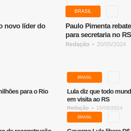
BRASIL
 novo líder do
Paulo Pimenta rebate
para secretaria no RS
Redação
20/05/2024
BRASIL
ilhões para o Rio
Lula diz que todo mundo
em visita ao RS
Redação
15/05/2024
BRASIL